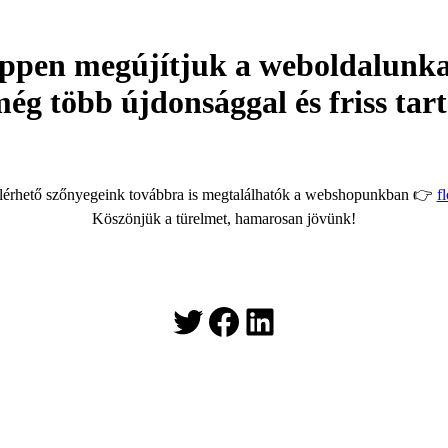
ppen megújítjuk a weboldalunka
g több újdonsággal és friss ta
elérhető szőnyegeink továbbra is megtalálhatók a webshopunkban 👉
f
Köszönjük a türelmet, hamarosan jövünk!
Twitter
Facebook
LinkedIn